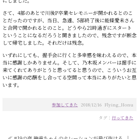
にしました。
さて、4部のあとで川後P卒業セレモニーが開かれるとのこ
とだったのですが、当日、急遽、5部終了後に能條愛未さん
と合同で開かれるとのこと。どうやら21時過ぎにスタート
ということになるだろうと聞きましたので、残念ですが断念
して帰宅しました。それだけは残念。
いずれにしても、握手会に行くと多幸感を味わえるので、本
当に感謝しかありません。そして、乃木坂メンバーは握手に
来てくれてありがとうと思ってると思うので、こういうお互
いに感謝の応酬をし合ってる空間って本当にありがたいと思
います。
参加してきた
2018/12/16 Flying_Honu
タグ：
行ってきた
≪ #19の夜 ――絢音ちゃんのナレーションが飛び抜ける
｜