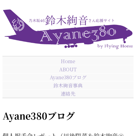
Home
ABOUT
Ayane380ブログ
鈴木絢音事典
連絡先
Ayane380ブログ
個人握手会レポート（川後陽菜＆鈴木絢音＠